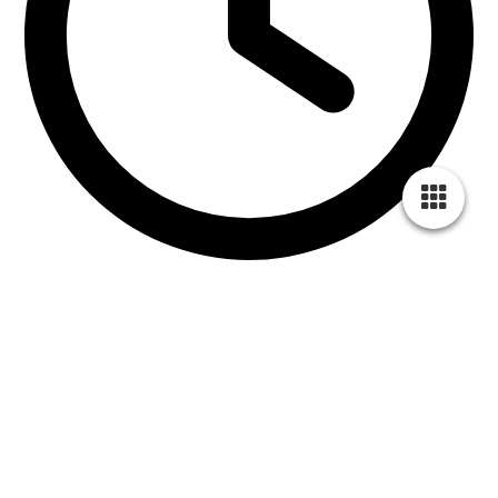
jetzt geschlossen
Montag
14
:
00
–
18
:
00
Dienstag
10
:
00
–
12
:
00
Mittwoch
14
:
00
–
18
:
00
Donnerstag